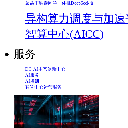
聚鑫汇鲲泰问学一体机DeepSeek版
异构算力调度与加速
智算中心(AICC)
服务
DC·AI生态创新中心
AI服务
AI培训
智算中心运营服务